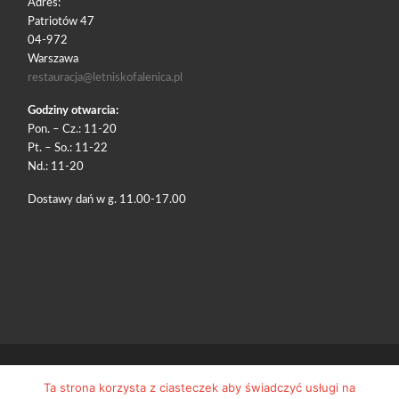
Adres:
Patriotów 47
04-972
Warszawa
restauracja@letniskofalenica.pl
Godziny otwarcia:
Pon. – Cz.: 11-20
Pt. – So.: 11-22
Nd.: 11-20
Dostawy dań w g. 11.00-17.00
© 2026
Restauracja Letnisko
– Wszelkie prawa zastrzeżone
Ta strona korzysta z ciasteczek aby świadczyć usługi na
Oparte na
WP
– Zaprojektowano z
Motyw Customizr