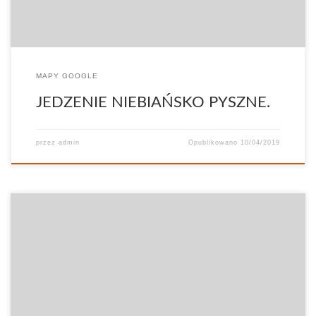
MAPY GOOGLE
JEDZENIE NIEBIAŃSKO PYSZNE.
przez
admin
Opublikowano
10/04/2019
Polecam, jedzenie znakomite, obsługa miła i dbająca o swojego
klienta 🙂 extra miejsce na wszystkie okazje 🙂