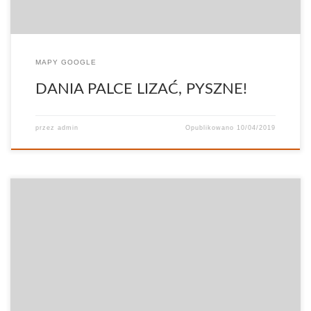
MAPY GOOGLE
DANIA PALCE LIZAĆ, PYSZNE!
przez
admin
Opublikowano
10/04/2019
Cudowne miejsce! Jedzenie niebiańsko pyszne. Czysto schludnie
miła atmosfera. Pani z obsługi PRZESYMPATYCZNA! Będziemy tu
wracać. 5 gwiazdek to za mało!:)