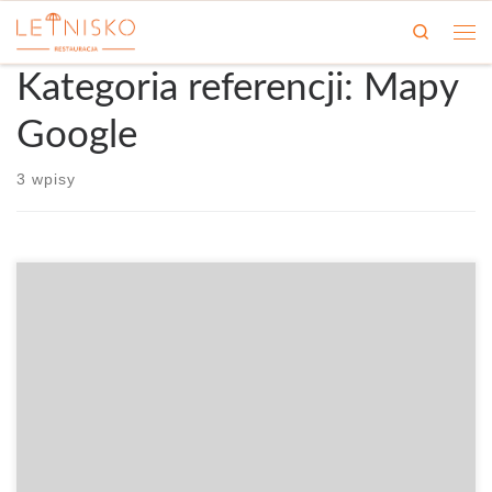
Przejdź do treści
Search
Kategoria referencji:
Mapy
Google
3 wpisy
Obsługa uprzejma. Cena adekwatna do potraw. Miejsce ciche,
klimatyczne, idealne do odpoczynku przy obiedzie.